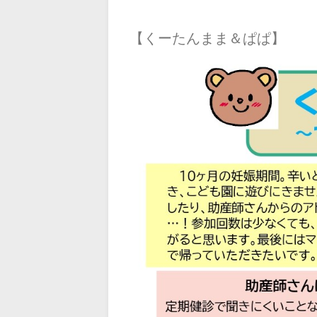
【くーたんまま＆ぱぱ】