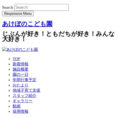
Search
Responsive Menu
あけぼのこども園
じぶんが好き！ともだちが好き！みんな
大好き！
TOP
新着情報
施設概要
園の一日
年間行事予定
おたより
地域子育て支援
スタッフ紹介
ギャラリー
動画
採用情報